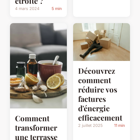
étroite ?
4 mars 2024
5 min
Découvrez
comment
réduire vos
factures
d'énergie
efficacement
Comment
transformer
2 juillet 2025
11 min
une terrasse