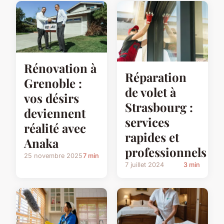
Rénovation à
Réparation
Grenoble :
de volet à
vos désirs
Strasbourg :
deviennent
services
réalité avec
rapides et
Anaka
professionnels
25 novembre 2025
7 min
7 juillet 2024
3 min