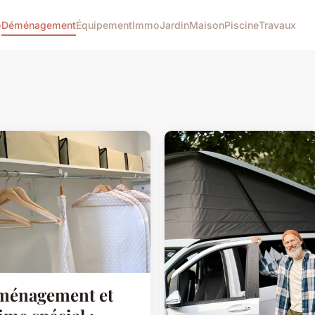
o
Déménagement
Équipement
Immo
Jardin
Maison
Piscine
Travaux
ménagement et