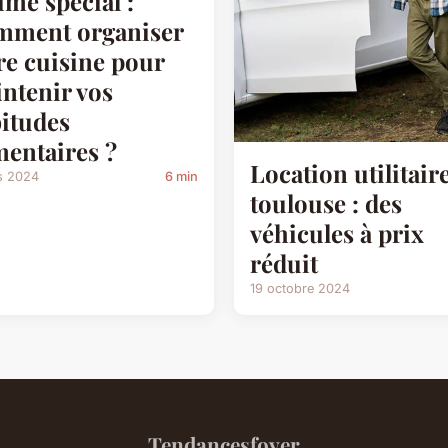
ime spécial :
mment organiser
re cuisine pour
ntenir vos
itudes
mentaires ?
Location utilitair
s 2024
6 min
toulouse : des
véhicules à prix
réduit
19 octobre 2024
Tendancesfoyer