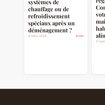
rég
systèmes de
Co
chauffage ou de
vot
refroidissement
mai
spéciaux après un
hab
déménagement ?
ali
4 mars 2024
6 min
4 mar