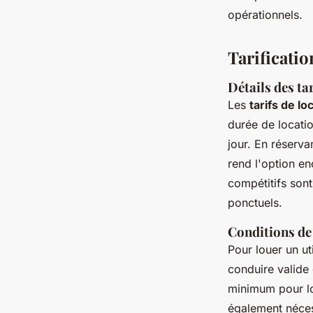
opérationnels.
Tarificatio
Détails des ta
Les
tarifs de lo
durée de locati
jour. En réserva
rend l'option en
compétitifs son
ponctuels.
Conditions de 
Pour louer un uti
conduire valide
minimum pour lo
également néces