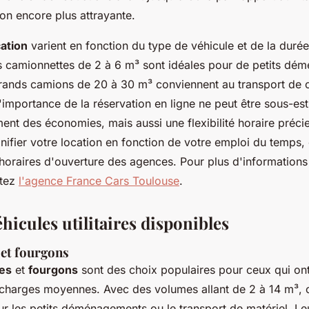
ion encore plus attrayante.
cation
varient en fonction du type de véhicule et de la durée
s camionnettes de 2 à 6 m³ sont idéales pour de petits dé
grands camions de 20 à 30 m³ conviennent au transport de 
importance de la réservation en ligne ne peut être sous-est
ent des économies, mais aussi une flexibilité horaire préci
nifier votre location en fonction de votre emploi du temps, 
 horaires d'ouverture des agences. Pour plus d'informations
itez
l'agence France Cars Toulouse
.
hicules utilitaires disponibles
et fourgons
es
et
fourgons
sont des choix populaires pour ceux qui on
 charges moyennes. Avec des volumes allant de 2 à 14 m³, 
ur les petits déménagements ou le transport de matériel. Le