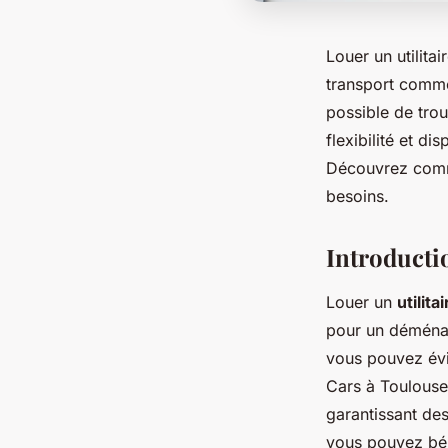
Louer un utilit
transport commer
possible de trou
flexibilité et di
Découvrez comme
besoins.
Introductio
Louer un
utilit
pour un déménag
vous pouvez évit
Cars à Toulouse
garantissant des
vous pouvez bén