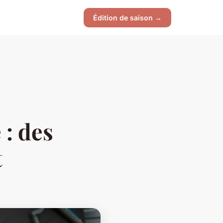
Édition de saison →
 : des
t