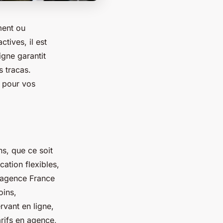
ment ou
tives, il est
igne garantit
s tracas.
l pour vos
ns, que ce soit
ation flexibles,
L'agence France
oins,
rvant en ligne,
rifs en agence,