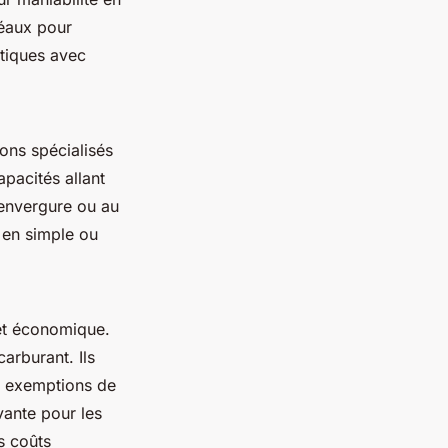
déaux pour
tiques avec
ons spécialisés
pacités allant
envergure ou au
 en simple ou
et économique.
arburant. Ils
es exemptions de
vante pour les
s coûts