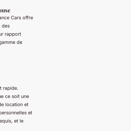
ouse
ance Cars offre
à des
ur rapport
e gamme de
t rapide.
e ce soit une
e location et
personnelles et
equis, et le