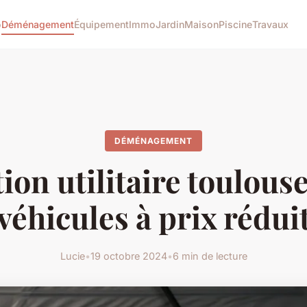
o
Déménagement
Équipement
Immo
Jardin
Maison
Piscine
Travaux
DÉMÉNAGEMENT
ion utilitaire toulouse
véhicules à prix rédui
Lucie
•
19 octobre 2024
•
6 min de lecture