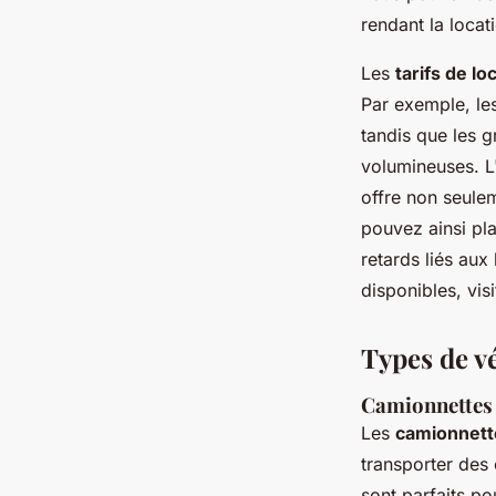
rendant la locat
Les
tarifs de lo
Par exemple, le
tandis que les 
volumineuses. L'
offre non seulem
pouvez ainsi pla
retards liés aux
disponibles, vis
Types de vé
Camionnettes 
Les
camionnett
transporter des
sont parfaits po