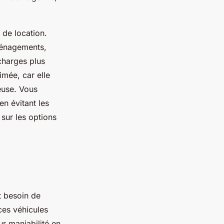
 de location.
ménagements,
charges plus
imée, car elle
euse. Vous
en évitant les
 sur les options
t besoin de
ces véhicules
ur maniabilité en