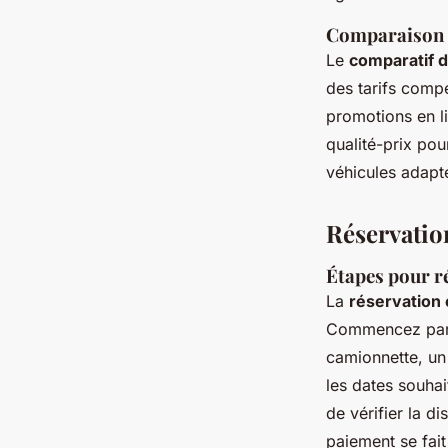
Comparaison d
Le
comparatif d
des tarifs compé
promotions en li
qualité-prix pou
véhicules adapté
Réservation
Étapes pour ré
La
réservation 
Commencez par s
camionnette, un
les dates souha
de vérifier la d
paiement se fait