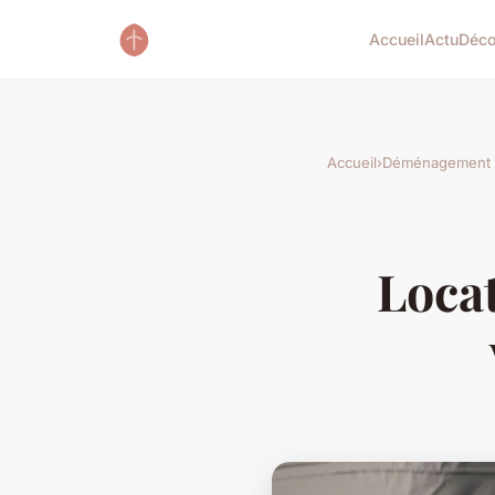
Accueil
Actu
Déc
Accueil
›
Déménagement
Locat