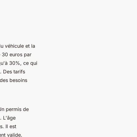
du véhicule et la
e 30 euros par
squ'à 30%, ce qui
. Des tarifs
 des besoins
Un permis de
. L'âge
 Il est
nt valide.