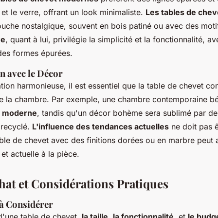
t le verre, offrant un look minimaliste.
Les tables de chev
ouche nostalgique, souvent en bois patiné ou avec des moti
ve
, quant à lui, privilégie la simplicité et la fonctionnalité, a
 des formes épurées.
 avec le Décor
tion harmonieuse, il est essentiel que la table de chevet com
e la chambre. Par exemple, une chambre contemporaine bé
t moderne
, tandis qu'un décor bohème sera sublimé par d
 recyclé.
L'influence des tendances actuelles
ne doit pas ê
able de chevet avec des finitions dorées ou en marbre peut 
et actuelle à la pièce.
hat et Considérations Pratiques
 à Considérer
 d'une table de chevet,
la taille
,
la fonctionnalité
, et
le budg