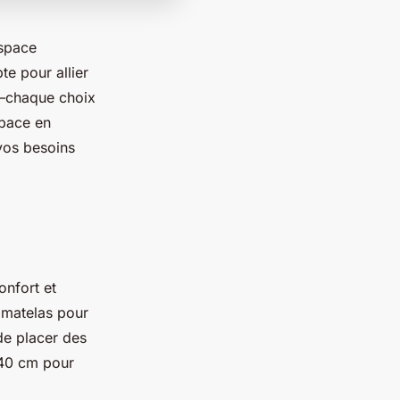
espace
te pour allier
t—chaque choix
space en
 vos besoins
onfort et
e matelas pour
de placer des
 40 cm pour