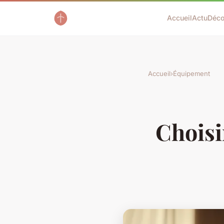
Accueil
Actu
Déc
Accueil
›
Équipement
Choisi