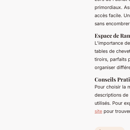
primordiaux. As
accès facile. U
sans encombrer
Espace de Ra
L'importance de
tables de cheve
tiroirs, parfait
organiser différ
Conseils Prat
Pour choisir la m
descriptions de 
utilisés. Pour 
site
pour trouver