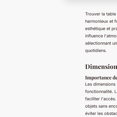
Trouver la tabl
harmonieux et fo
esthétique et p
influence l'atm
sélectionnant un
quotidiens.
Dimensions
Importance d
Les dimensions i
fonctionnalité. 
faciliter l'acc
objets sans enc
éviter les obstac