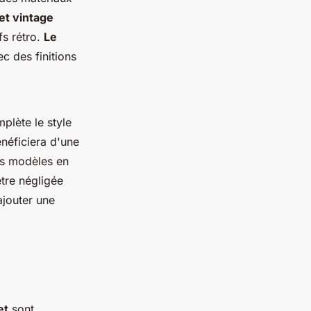
et vintage
fs rétro.
Le
vec des finitions
plète le style
néficiera d'une
es modèles en
tre négligée
ajouter une
et
sont