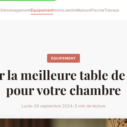
o
Déménagement
Équipement
Immo
Jardin
Maison
Piscine
Travaux
ÉQUIPEMENT
r la meilleure table de
pour votre chambre
Lucie
•
26 septembre 2024
•
3 min de lecture