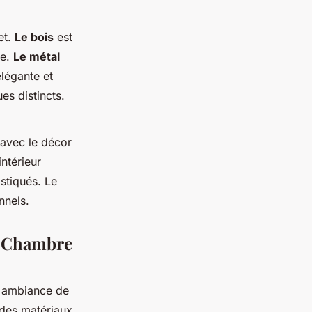
et.
Le bois
est
ue.
Le métal
légante et
es distincts.
 avec le décor
intérieur
stiqués. Le
nnels.
la Chambre
e ambiance de
 des matériaux