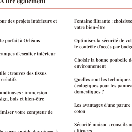
À lire également
ur des projets intérieurs et
Fontaine filtrante : choisiss
votre bien-être
te parfait à Orléans
Optimisez la sécurité de vot
le contrôle d'accès par badg
rampes d'escalier intérieur
Choisir la bonne poubelle de
environnement
ile : trouvez des tissus
 créatifs
Quelles sont les techniques
écologiques pour les pannea
domestiques ?
candinaves : immersion
ign, bois et bien-être
Les avantages d'une parure d
coton
imiser votre compteur de
Sécurité maison : conseils 
efficaces
de-corps : guide des pinces à