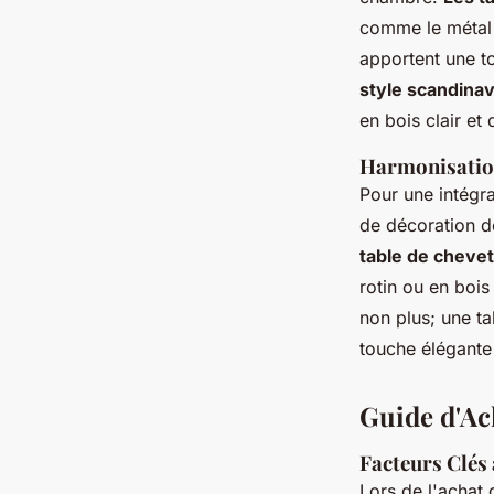
comme le métal e
apportent une t
style scandina
en bois clair et
Harmonisation
Pour une intégra
de décoration d
table de cheve
rotin ou en bois
non plus; une t
touche élégante 
Guide d'Ac
Facteurs Clés
Lors de l'achat